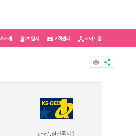
SA소개
회원사
고객센터
사이트맵
센터
프리미엄
질지수
브랜드지수
-CQI
KS-PBI