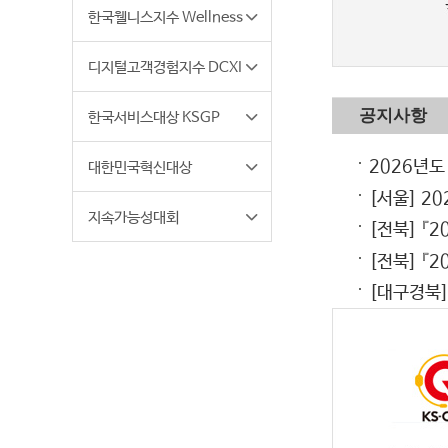
한국웰니스지수 Wellness
인증심사원
관련기관
라돈안전(공간.제품)인
자료실
디지털고객경험지수 DCXI
한국서비스대상 KSGP
2026년도
대한민국혁신대상
[서울] 2
지속가능성대회
[전북]
『2
[전북]
『2
[대구경북