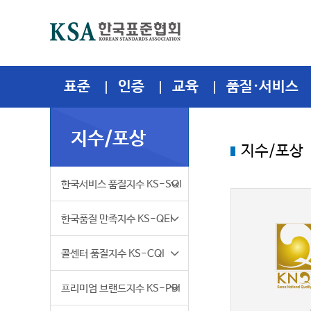
표준
인증
교육
품질·서비스
지수/포상
표준소개
KS인증
KSA EDU
KSA소개
회원사
KSA알리미
표준개요
이슈리포트
세계표준의 날
표준검색·구입
서비스 표준화
KS인증소개
경영시스템 인증
AI+ 인증
JIS마크 안내
품질보증조달물품
협력사 평가
온실가스 배출량 검증
국제인증심사원
바로가기
CEO LETTER
임원현황
핵심가치 및 인재상
본부
일반현황 및 기부안내
바로가기
공지사항
사업자등록증/계좌안내
Q&A
FAQ
민원신청
개인정보처리방침
지수/포상
국가품질상/
한국서
표준연구
국제인증
조직안내
증빙안내
국제표준화
핫토픽Shorts
국제표준올림피아드
디지털라이브러리
국제회의결과보고서
심사신청
ESG대응
인권경영우수기업인증
임직원 공평성선언문
배출권거래제 검증
에너지온실가스검증심사
About KSA
조직도
채용 프로세스
가산디지털센터
윤리경영
보도자료
대금지급조회서비스
품질분임조
품질지
한국서비스 품질지수 KS-SQI
KNQA
KS-SQ
표준진흥·교육
민간인증
인재채용
Q&A
국내표준화
인포그래픽
글로벌 기술표준 전문인
핸드북
단체표준
재발급 및 자료제출
인증 취득효과 사례
블라인드공정채용인증
목표관리제 검증
JIS인증심사원
HISTORY
담당업무별 연락처
채용정보
지역본부
안전보건경영방침
입찰정보
표준보급
JIS인증
찾아오시는길
FAQ
적합성평가
Next Standards
기술규제 대응개선
인증업체 검색
인증신청·유지
보청기적합관리인증제
배출권거래제 상쇄검증
미션&비전
지역본부 홈페이지
고객만족경영
채용공고
한국품질 만족지수 KS-QEI
표준개발
품질보증조달물품
경영공시
민원신청
지식재산권
글로벌표준화 웹진
국가표준코디네이터
품질담당자정보 검색
ISO 26000 대응
대한민국로하스인증
CDM
주요사업
KSA행복나눔회
대한민국 HRD성숙도 조
콜센터 품질지수 KS-CQI
소비자웰빙환경
한국서비
만족지수
협력사 평가
개인정보처리방침
스마트 표준
용역공고
고객센터
경영시스템 인증조직 검
실내공기질인증
국제통용발자국 검증
CI
KSGP
KS-WEI
프리미엄 브랜드지수 KS-PBI
에너지·온실가스 검증
세계표준화기관 자료
KS서비스 인증
임직원 공평성선언문
으뜸상품인증
경영 및 운영방침