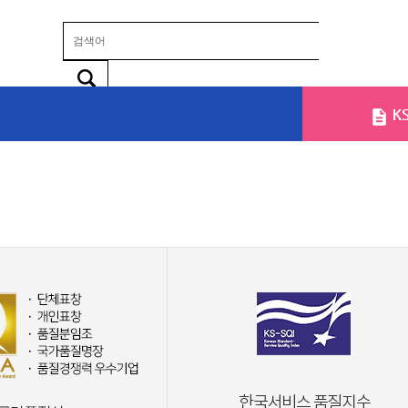
K
주요 국제표준화기구
산업표준화의 역사
적합성평가
표준화의 지식재산권
KS인증제도 개요
심사신청
인증서 재발급
담당자 정보
소개
ISO 9001
ISO 9001 인증사례
인증신청안내
국내외 인정기관
자격조건
자격조건
자격조건
윤리현장
고객현장
비스
한국품질
콜
원
주요 지역표준화기구
표준화 체계 비교
국제적합성평가기구
KS국가표준 제정 절차
임직원 공평성선언문
심사 처리절차
영문인증서 발급
표준검색 및 구매
심사준비사항
ISO 14001
ISO 14001 인증사례
인증유지안내
해외 유관기관
자격유지
자격유지
자격유지
행동강령
고객서비스이행표준
수
만족지수
품
I
KS-QEI
KS
력양성
주요 사실상표준화기구
적합성평가 체계
표준특허
KS인증 서비스 안내
공장심사 면제사항
자재목록
인증심사기준게시
처리절차
ISO 20121
인증서재발급
청렴행동수칙
국제표준 개발 절차
제품·경영시스템 인증
심사준비사항
수수료
부적합개선조치
자료실
심사신청
ISO 21001
인증수행범위
청렴도측정결과
사
국제표준화 활동 현황
세계기구 및 관련 현장
관련교육
제조(서비스)중단 및 재게보고
Q&A 게시판
혜택 및 지원
ISO 22000
인증마크 및 인증서 사용안내
청탁금지법 적용대상기관
스 대상
대한민국
색
정기심사 및 이전심사
KS인증 FAQ
게시판
ISO 22301
인증명판 신청
부패행위자 제재현황 공개
혁신대상
1년 주기 공장심사
ISO/IEC 27001
불만 및 이의처리 절차