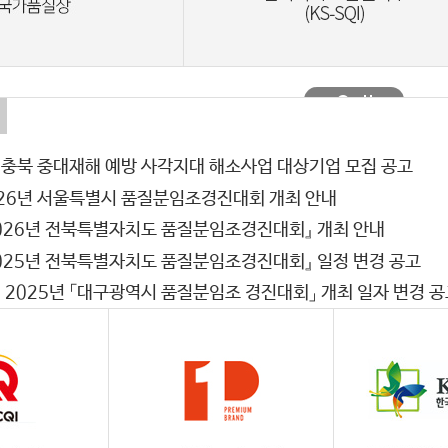
증
시판품조사 및 현장조사
ISO 37001
ISO 37301
ISO/IEC 42001
ISO 45001
 충북 중대재해 예방 사각지대 해소사업 대상기업 모집 공고
ISO 50001
026년 서울특별시 품질분임조경진대회 개최 안내
ISO 55001
026년 전북특별자치도 품질분임조경진대회』 개최 안내
IATF 16949
025년 전북특별자치도 품질분임조경진대회』 일정 변경 공고
]
2025년 「대구광역시 품질분임조 경진대회」 개최 일자 변경 
TL 9000
GMS
인권경영 우수기업 인증
AI+ 인증