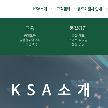
KSA소개
고객센터
유료회원사 안내
교육
품질경영
공개교육
품질·제조
맞춤형위탁교육
스마트·디지털
이러닝교육
상생·안전
KSA소개