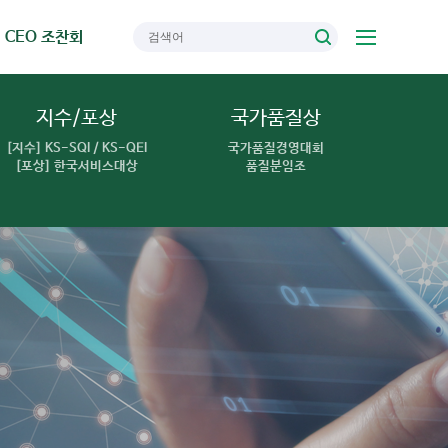
CEO 조찬회
지수/포상
국가품질상
[지수] KS-SQI / KS-QEI
국가품질경영대회
[포상] 한국서비스대상
품질분임조