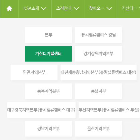
KSA소개
조직안내
찾아오시는길
가산디지털센터
본부
퓨처밸류캠퍼스 강남
가산디지털센터
경기강원지역본부
인천지역본부
대전세종충남지역본부(퓨처밸류캠퍼스 대전)
충북지역본부
충남지부
대구경북지역본부(퓨처밸류캠퍼스 대구)
부산지역본부(퓨처밸류캠퍼스 부산)
경남지역본부
울산지역본부