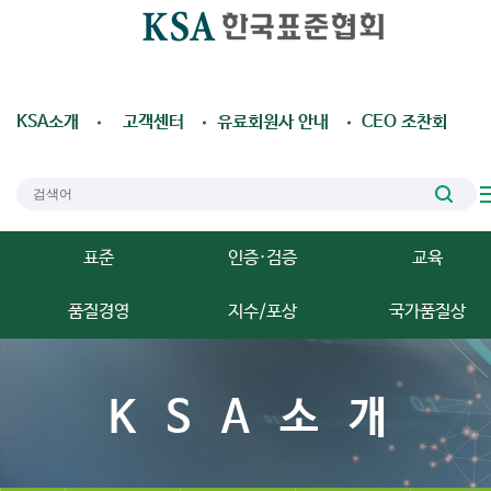
KSA소개
고객센터
유료회원사 안내
CEO 조찬회
표준
인증·검증
교육
품질경영
지수/포상
국가품질상
KSA소개